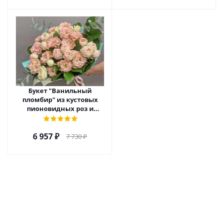
Букет "Ванильный
пломбир" из кустовых
пионовидных роз и
эустомы арт. 45006
6 957
₽
7 730
₽