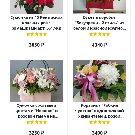
Сумочка из 15 Кенийских
Букет в коробке
красных роз с
"Безупречный стиль" из
ромашками арт. 5517-Кр
белой и красной крупной
розы Эквадор. арт. 5515
3050 ₽
4340 ₽
Сумочка с живыми
Корзинка "Робкие
цветами "Нежная" в
чувства" с одноголовой
розовой гамме из
хризантемой, розой
кустовой хризантемы,
Эквадор и альстромерией
розы, эустомы арт. 5514
арт. 5510
3250 ₽
3400 ₽