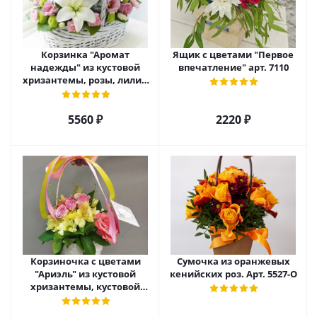
Корзинка "Аромат
Ящик с цветами "Первое
надежды" из кустовой
впечатление" арт. 7110
хризантемы, розы, лилий
и эустомы. арт. 7751
5560 ₽
2220 ₽
Корзиночка с цветами
Сумочка из оранжевых
"Ариэль" из кустовой
кенийских роз. Арт. 5527-О
хризантемы, кустовой
розы и альстромерии арт.
6975