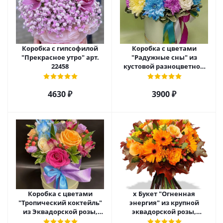
Коробка с гипсофилой
Коробка с цветами
"Прекрасное утро" арт.
"Радужные сны" из
22458
кустовой разноцветной
хризантемы арт. 22457
4630 ₽
3900 ₽
Коробка с цветами
х Букет "Огненная
"Тропический коктейль"
энергия" из крупной
из Эквадорской розы,
эквадорской розы,
эустомы, альстромерии
гиперикума и гермини.