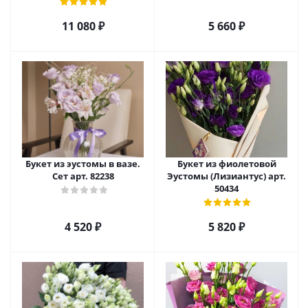
66669
11 080
₽
5 660
₽
Букет из эустомы в вазе.
Букет из фиолетовой
Сет арт. 82238
Эустомы (Лизиантус) арт.
50434
4 520
₽
5 820
₽