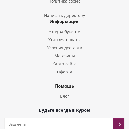
Политика cookie
Букеты из Пион
Букеты из Гладиолусов
Написать директору
Информация
Букеты из Тюльпанов
Уход за букетом
Условия оплаты
Условия доставки
Магазины
Карта сайта
Оферта
Помощь
Блог
Будьте всегда в курсе!