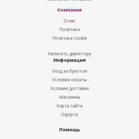
Букеты из Гортензий
Букеты из Ирисов
Компания
Букеты из Лилий
О нас
Букеты из Подсолнухов
Политика
Букеты из Эустом
Политика cookie
Букеты из Пион
Букеты из Гладиолусов
Написать директору
Информация
Букеты из Тюльпанов
Уход за букетом
Условия оплаты
Условия доставки
Магазины
Карта сайта
Оферта
Помощь