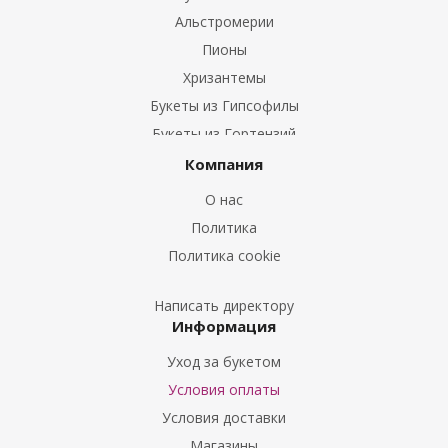
Альстромерии
Пионы
Хризантемы
Букеты из Гипсофилы
Букеты из Гортензий
Букеты из Ирисов
Компания
Букеты из Лилий
О нас
Букеты из Подсолнухов
Политика
Букеты из Эустом
Политика cookie
Букеты из Пион
Букеты из Гладиолусов
Написать директору
Информация
Букеты из Тюльпанов
Уход за букетом
Условия оплаты
Условия доставки
Магазины