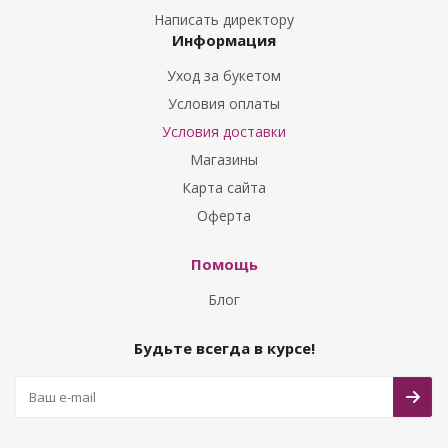
Букеты из Гладиолусов
Написать директору
Информация
Букеты из Тюльпанов
Уход за букетом
Условия оплаты
Условия доставки
Магазины
Карта сайта
Оферта
Помощь
Блог
Будьте всегда в курсе!