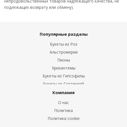
непродовольственных товаров надлежащего качества, не
подлежащих возврату или обмену).
Популярные разделы
Букеты из Роз
Альстромерии
Пионы
Хризантемы
Букеты из Гипсофилы
Букеты из Гортензий
Букеты из Ирисов
Компания
Букеты из Лилий
О нас
Букеты из Подсолнухов
Политика
Букеты из Эустом
Политика cookie
Букеты из Пион