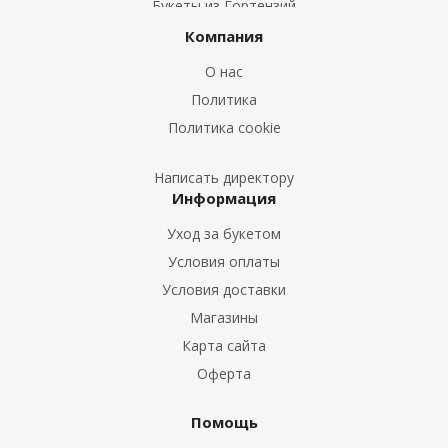
Букеты из Гортензий
Букеты из Ирисов
Компания
Букеты из Лилий
О нас
Букеты из Подсолнухов
Политика
Букеты из Эустом
Политика cookie
Букеты из Пион
Букеты из Гладиолусов
Написать директору
Информация
Букеты из Тюльпанов
Уход за букетом
Условия оплаты
Условия доставки
Магазины
Карта сайта
Оферта
Помощь