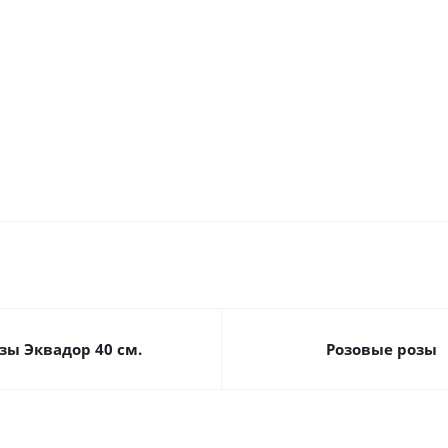
арт. 6976
27790
Много
Много
Много
Много
Много
зы Эквадор 40 см.
Розовые розы