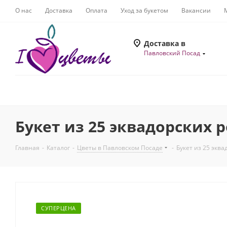
О нас
Доставка
Оплата
Уход за букетом
Вакансии
Доставка в
Павловский Посад
Букет из 25 эквадорских р
Главная
-
Каталог
-
Цветы в Павловском Посаде
-
Букет из 25 эква
СУПЕРЦЕНА