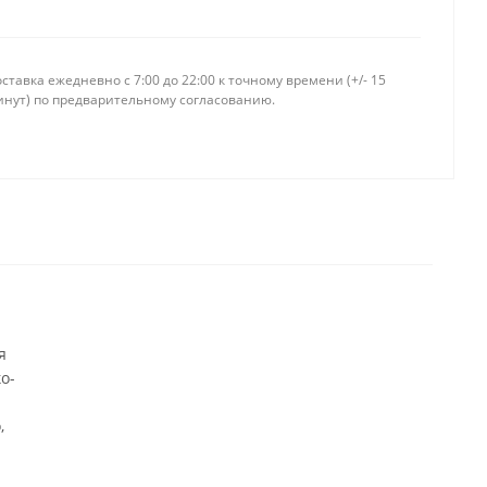
ставка ежедневно c 7:00 до 22:00 к точному времени (+/- 15
инут) по предварительному согласованию.
я
о-
,