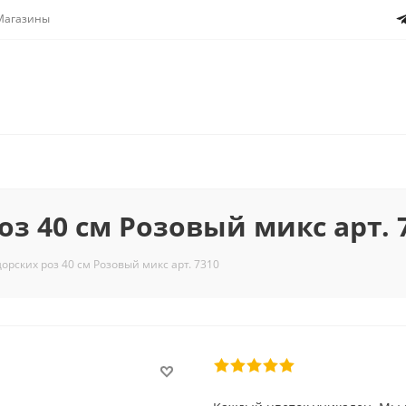
Магазины
оз 40 см Розовый микс арт. 
дорских роз 40 см Розовый микс арт. 7310