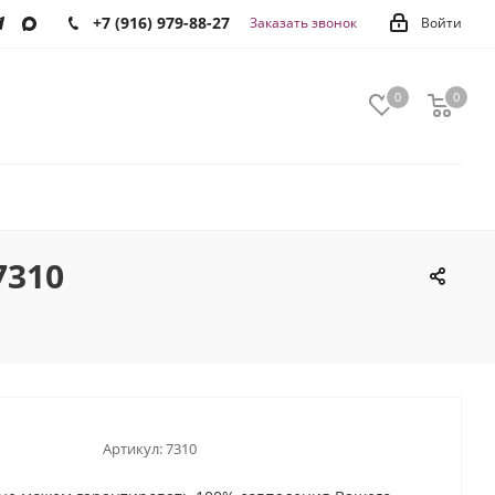
+7 (916) 979-88-27
Заказать звонок
Войти
0
0
0
7310
Артикул:
7310