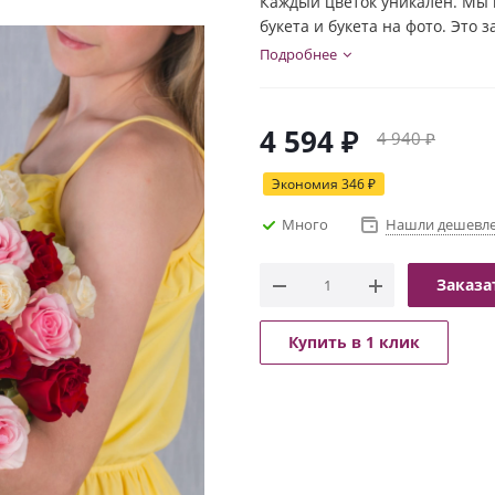
Каждый цветок уникален. Мы 
букета и букета на фото. Это 
индивидуальности каждого цв
Подробнее
и настроение букета!
4 594
₽
4 940
₽
Экономия
346
₽
Много
Нашли дешевл
Заказа
Купить в 1 клик