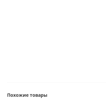
набор
ароматический
ароматический
аромат
"Вечная
"Hygge", 50 мл,
"Hygge", 50 мл,
"Hygge"
любовь"
абсент 7728680
грейпфрут
таб
Статуэтка,
7728675
берг
свечи,
772
Мало
шоколад
Мало
69430
Достаточно
Похожие товары