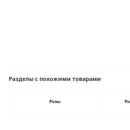
Много
Много
Много
Разделы с похожими товарами
Розы
Ро