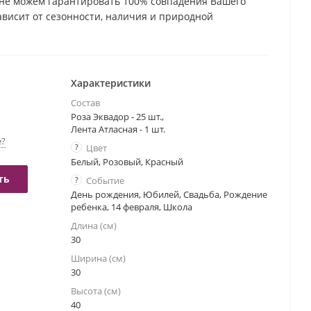
не можем гарантировать 100% совпадения Вашего
зависит от сезонности, наличия и природной
етка. Но мы обязательно сохраним общую композицию
Характеристики
Состав
Роза Эквадор - 25 шт.,
Лента Атласная - 1 шт.
е?
?
Цвет
Белый, Розовый, Красный
ть
?
Событие
День рождения, Юбилей, Свадьба, Рождение
ребенка, 14 февраля, Школа
Длина (см)
30
Ширина (см)
30
Высота (см)
40