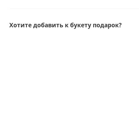
Хотите добавить к букету подарок?
Подарочный
Диффузор
Диффузор
Дифф