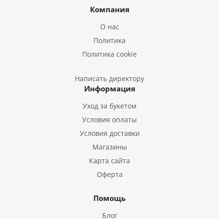
Букеты из Ирисов
Компания
Букеты из Лилий
О нас
Букеты из Подсолнухов
Политика
Букеты из Эустом
Политика cookie
Букеты из Пион
Букеты из Гладиолусов
Написать директору
Информация
Букеты из Тюльпанов
Уход за букетом
Условия оплаты
Условия доставки
Магазины
Карта сайта
Оферта
Помощь
Блог